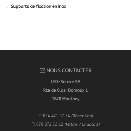
→ Supports de fixation en inox
NOUS CONTACTER
LED-Solaire SA
Rte de Clos-Donroux 1
1870 Monthey
T: 024 471 97 74
(Réception)
T: 079 872 32 12
(Valais / Chablais)